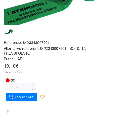
Reference:
8423343007901
Alternative reference:
8423343007901
,
SOLICITA
PRESUPUESTO
Brand: JAR
19,10€
Tax not included
(0)
ADD TO CART