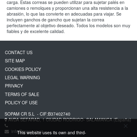
carga. Estas correas se pueden utilizar para sujetar palés en
camiones o remolques y proporcionan una alta resistencia a la
abrasión, lo que las convierte en adecuadas para viajar. Se
incluyen ganchos de gancho que sujetan la correa
perfectamente al objetivo deseado. Todos los modelos son muy
fiables y de excelente calidad.
CONTACT US
SITE MAP
COOKIES POLICY
LEGAL WARNING
PRIVACY
TERMS OF SALE
POLICY OF USE
SOPAM CR S.L
- CIF:B37402740
AVDA SEFARAD, 1
CIUDAD RODRIGO-
SALAMANCA
(España)
info@greserg.es
This website uses its own and third-