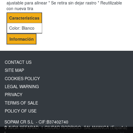
ajustable para alinear * Se retira sin dejar rastro * Reutilizable
con nueva tira
Características
Color: Blanco
Información
CONTACT US
SITE MAP
COOKIES POLICY
LEGAL WARNING
PRIVACY
TERMS OF SALE
POLICY OF USE
SOPAM CR S.L
- CIF:B37402740
AVDA SEFARAD, 1
CIUDAD RODRIGO-
SALAMANCA
(España)