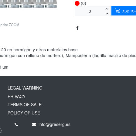
(0)
ADD TO
see the ZOOM
 120 en hormigón y otros materiales base
rmigón con relleno de mortero), Mampostería (ladrillo macizo de piedr
20 µm
LEGAL WARNING
PRIVACY
TERMS OF SALE
POLICY OF USE
info@greserg.es
)