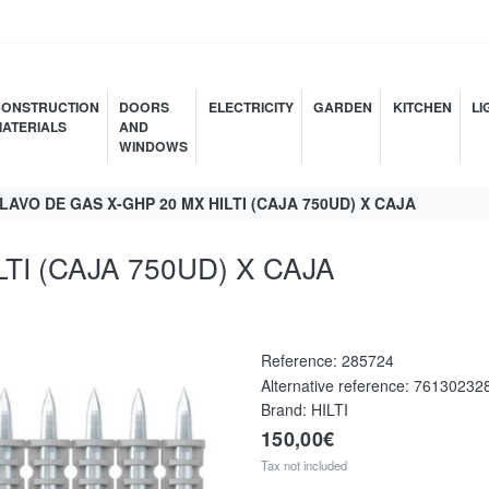
ONSTRUCTION
DOORS
ELECTRICITY
GARDEN
KITCHEN
LI
ATERIALS
AND
WINDOWS
LAVO DE GAS X-GHP 20 MX HILTI (CAJA 750UD) X CAJA
TI (CAJA 750UD) X CAJA
Reference:
285724
Alternative reference:
76130232
Brand: HILTI
150,00€
Tax not included