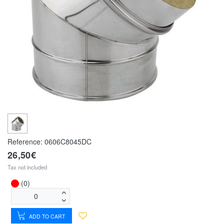
Reference:
0606C8045DC
26,50€
Tax not included
(0)
ADD TO CART