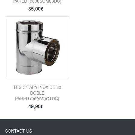
PARED (0606SOM80DC)
35,00€
TES C/TAPA INOX DE 80
DOBLE
PARED (060680CTDC)
49,90€
CONTACT US