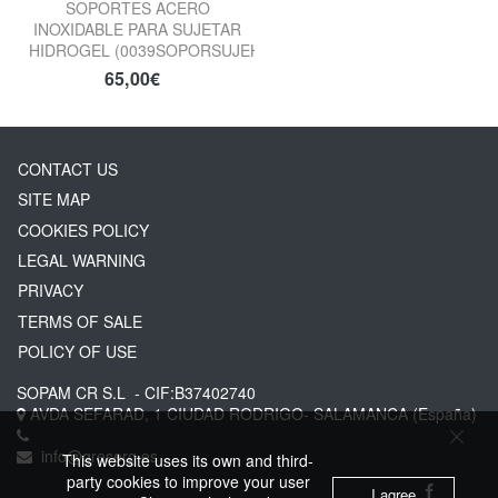
SOPORTES ACERO
INOXIDABLE PARA SUJETAR
HIDROGEL (0039SOPORSUJEHIDRO)
65,00€
CONTACT US
SITE MAP
COOKIES POLICY
LEGAL WARNING
PRIVACY
TERMS OF SALE
POLICY OF USE
SOPAM CR S.L
- CIF:B37402740
AVDA SEFARAD, 1
CIUDAD RODRIGO-
SALAMANCA
(España)
info@greserg.es
This website uses its own and third-
party cookies to improve your user
I agree