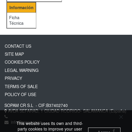
Información
Ficha
Técnica
CONTACT US
SITE MAP
COOKIES POLICY
LEGAL WARNING
PRIVACY
TERMS OF SALE
POLICY OF USE
SOPAM CR S.L
- CIF:B37402740
AVDA SEFARAD, 1
CIUDAD RODRIGO-
SALAMANCA
(España)
info@greserg.es
This website uses its own and third-
party cookies to improve your user