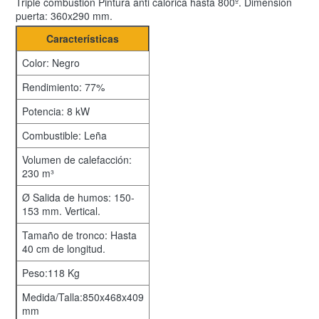
Triple combustión Pintura anti calórica hasta 800º. Dimensión
puerta: 360x290 mm.
Características
Color: Negro
Rendimiento: 77%
Potencia: 8 kW
Combustible: Leña
Volumen de calefacción:
230 m³
Ø Salida de humos: 150-
153 mm. Vertical.
Tamaño de tronco: Hasta
40 cm de longitud.
Peso:118 Kg
Medida/Talla:850x468x409
mm