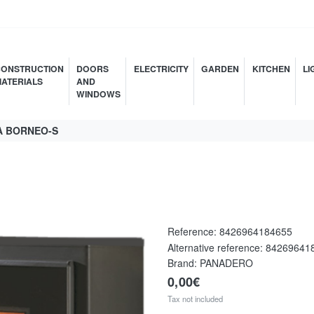
ONSTRUCTION
DOORS
ELECTRICITY
GARDEN
KITCHEN
LI
ATERIALS
AND
WINDOWS
A BORNEO-S
Reference:
8426964184655
Alternative reference:
84269641
Brand: PANADERO
0,00€
Tax not included