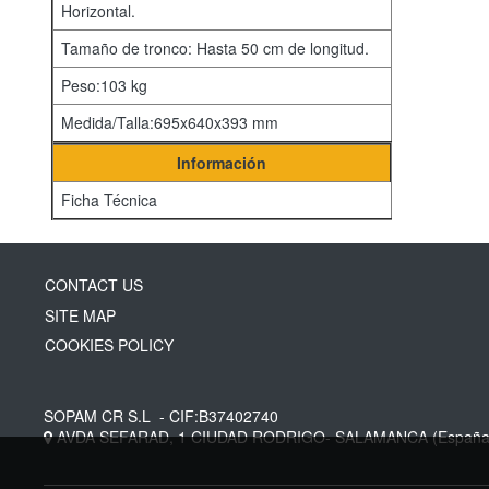
Horizontal.
Tamaño de tronco: Hasta 50 cm de longitud.
Peso:103 kg
Medida/Talla:695x640x393 mm
Información
Ficha Técnica
CONTACT US
SITE MAP
COOKIES POLICY
SOPAM CR S.L
- CIF:B37402740
AVDA SEFARAD, 1
CIUDAD RODRIGO-
SALAMANCA
(España