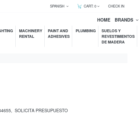
SPANISH
CART:
0
CHECK IN
HOME
BRANDS
GHTING
MACHINERY
PAINT AND
PLUMBING
SUELOS Y
RENTAL
ADHESIVES
REVESTIMIENTOS
DE MADERA
84655
,
SOLICITA PRESUPUESTO