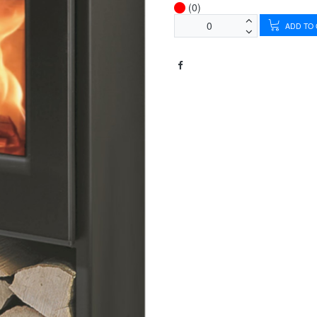
(0)
ADD TO