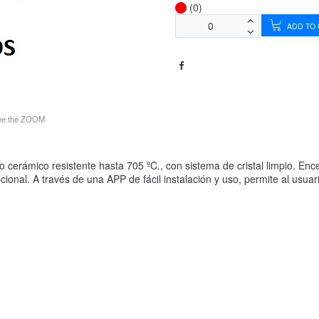
(0)
ADD TO
see the ZOOM
rio cerámico resistente hasta 705 ºC., con sistema de cristal limpio. E
pcional. A través de una APP de fácil instalación y uso, permite al us