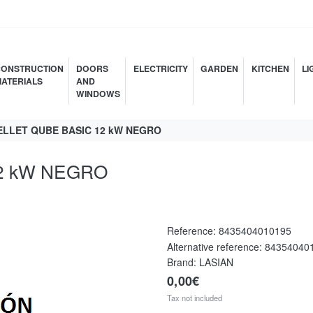
ONSTRUCTION
DOORS
ELECTRICITY
GARDEN
KITCHEN
LI
ATERIALS
AND
WINDOWS
ELLET QUBE BASIC 12 kW NEGRO
2 kW NEGRO
Reference:
8435404010195
Alternative reference:
84354040
Brand: LASIAN
0,00€
Tax not included