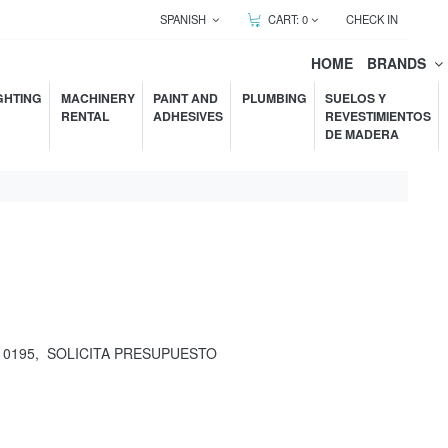
SPANISH
CART:
0
CHECK IN
HOME
BRANDS
GHTING
MACHINERY
PAINT AND
PLUMBING
SUELOS Y
RENTAL
ADHESIVES
REVESTIMIENTOS
DE MADERA
10195
,
SOLICITA PRESUPUESTO