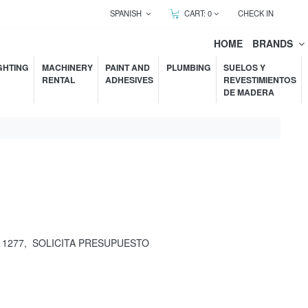
SPANISH
CART:
0
CHECK IN
HOME
BRANDS
GHTING
MACHINERY
PAINT AND
PLUMBING
SUELOS Y
RENTAL
ADHESIVES
REVESTIMIENTOS
DE MADERA
11277
,
SOLICITA PRESUPUESTO