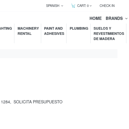
SPANISH
CART:
0
CHECK IN
HOME
BRANDS
GHTING
MACHINERY
PAINT AND
PLUMBING
SUELOS Y
RENTAL
ADHESIVES
REVESTIMIENTOS
DE MADERA
11284
,
SOLICITA PRESUPUESTO