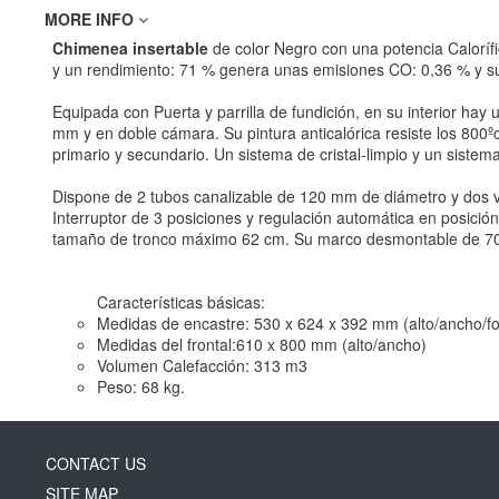
MORE INFO
Chimenea insertable
de color Negro con una potencia Caloríf
y un rendimiento: 71 % genera unas emisiones CO: 0,36 % y s
Equipada con Puerta y parrilla de fundición, en su interior ha
mm y en doble cámara. Su pintura anticalórica resiste los 800º
primario y secundario. Un sistema de cristal-limpio y un siste
Dispone de 2 tubos canalizable de 120 mm de diámetro y dos 
Interruptor de 3 posiciones y regulación automática en posic
tamaño de tronco máximo 62 cm. Su marco desmontable de 70 m
Características básicas:
Medidas de encastre: 530 x 624 x 392 mm (alto/ancho/f
Medidas del frontal:610 x 800 mm (alto/ancho)
Volumen Calefacción: 313 m3
Peso: 68 kg.
CONTACT US
SITE MAP