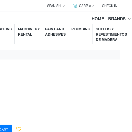
SPANISH
CART:
0
CHECK IN
HOME
BRANDS
GHTING
MACHINERY
PAINT AND
PLUMBING
SUELOS Y
RENTAL
ADHESIVES
REVESTIMIENTOS
DE MADERA
 CART