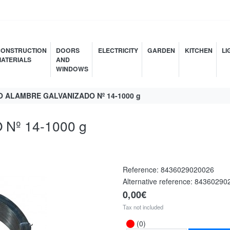
ONSTRUCTION
DOORS
ELECTRICITY
GARDEN
KITCHEN
LI
ATERIALS
AND
WINDOWS
 ALAMBRE GALVANIZADO Nº 14-1000 g
Nº 14-1000 g
Reference:
8436029020026
Alternative reference:
84360290
0,00€
Tax not included
(0)