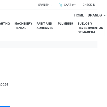
SPANISH
CART:
0
CHECK IN
HOME
BRANDS
GHTING
MACHINERY
PAINT AND
PLUMBING
SUELOS Y
RENTAL
ADHESIVES
REVESTIMIENTOS
DE MADERA
20026