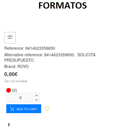
Reference:
8414623359650
Alternative reference:
8414623359650
,
SOLICITA
PRESUPUESTO
Brand: ROYO
0,00€
Tax not included
(0)
ADD TO CART