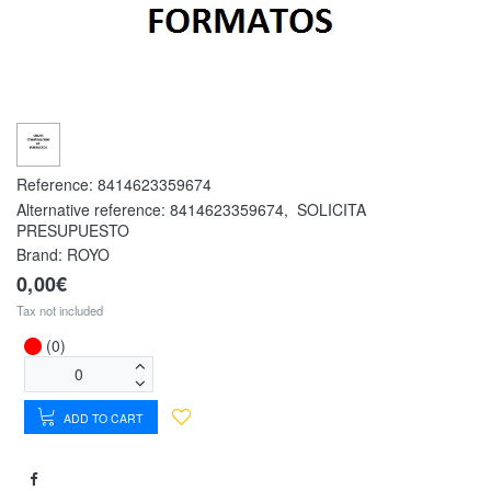
Reference:
8414623359674
Alternative reference:
8414623359674
,
SOLICITA
PRESUPUESTO
Brand: ROYO
0,00€
Tax not included
(0)
ADD TO CART