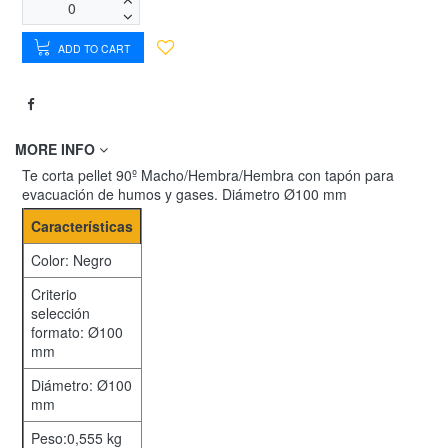
ADD TO CART
MORE INFO
Te corta pellet 90º Macho/Hembra/Hembra con tapón para
evacuación de humos y gases. Diámetro Ø100 mm
Características
Color: Negro
Criterio
selección
formato: Ø100
mm
Diámetro: Ø100
mm
Peso:0,555 kg