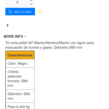
ADD TO CART
MORE INFO
Te corta pellet 90º Macho/Hembra/Macho con tapón para
evacuación de humos y gases. Diámetro Ø80 mm
Características
Color: Negro
Criterio
selección
formato: Ø80
mm
Diámetro: Ø80
mm
Peso:0,405 kg