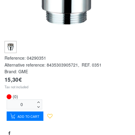
Reference:
04290351
Alternative reference:
8435303905721
,
REF. 0351
Brand: GME
15,30€
Tax not included
(0)
ADD TO CART