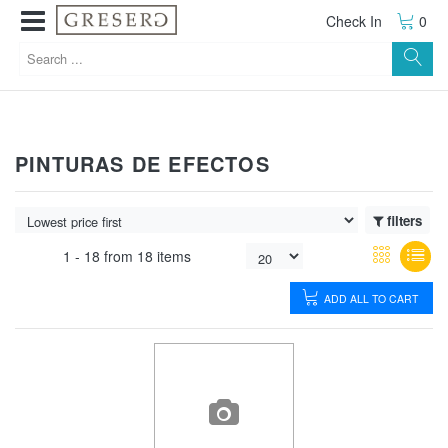
Check In
0
PINTURAS DE EFECTOS
filters
1 -
18
from
18 items
ADD ALL TO CART