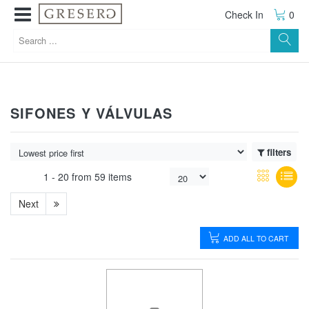
Check In
0
SIFONES Y VÁLVULAS
filters
1 -
20
from
59 items
Next
ADD ALL TO CART