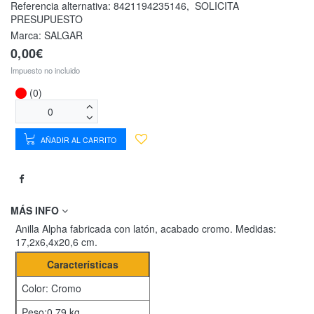
Referencia alternativa:
8421194235146
,
SOLICITA
PRESUPUESTO
Marca: SALGAR
0,00€
Impuesto no incluido
(0)
AÑADIR AL CARRITO
MÁS INFO
Anilla Alpha fabricada con latón, acabado cromo. Medidas:
17,2x6,4x20,6 cm.
Características
Color: Cromo
Peso:0,79 kg