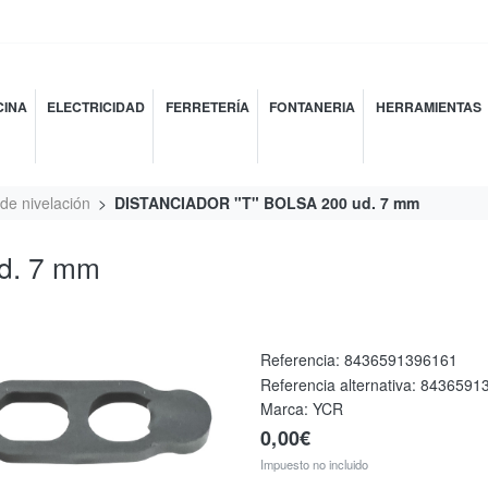
INA
ELECTRICIDAD
FERRETERÍA
FONTANERIA
HERRAMIENTAS
de nivelación
DISTANCIADOR "T" BOLSA 200 ud. 7 mm
d. 7 mm
Referencia:
8436591396161
Referencia alternativa:
8436591
Marca: YCR
0,00€
Impuesto no incluido