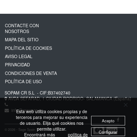
CONTACTE CON
NOSOTROS
MAPA DEL SITIO
POLÍTICA DE COOKIES
AVISO LEGAL
PRIVACIDAD
CONDICIONES DE VENTA
POLÍTICA DE USO
SOPAM CR S.L
- CIF:B37402740
AVDA SEFARAD, 1
CIUDAD RODRIGO-
SALAMANCA
(España)
info@greserg.es
Esta web utiliza cookies propias y de
terceros para mejorar su experiencia
Acepto
de usuario. Elija qué cookies nos
permite utilizar.
© 2026 - Sage Spain ™ (v.20.23)
Configurar
Encontrará más
política de