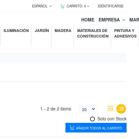
ESPAÑOL
CARRITO:
0
IDENTIFICARSE
HOME
EMPRESA
MA
ILUMINACIÓN
JARDÍN
MADERA
MATERIALES DE
PINTURA Y
CONSTRUCCIÓN
ADHESIVOS
1 -
2
de
2 items
Solo con Stock
AÑADIR TODOS AL CARRITO