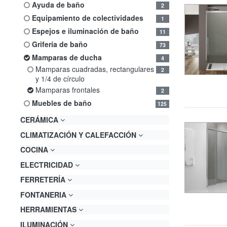
ayuda de baño
2
equipamiento de colectividades
1
espejos e iluminación de baño
11
grifería de baño
73
mamparas de ducha
4
mamparas cuadradas, rectangulares
2
y 1/4 de círculo
mamparas frontales
2
muebles de baño
125
CERÁMICA
CLIMATIZACIÓN Y CALEFACCIÓN
COCINA
ELECTRICIDAD
FERRETERÍA
FONTANERIA
HERRAMIENTAS
ILUMINACIÓN