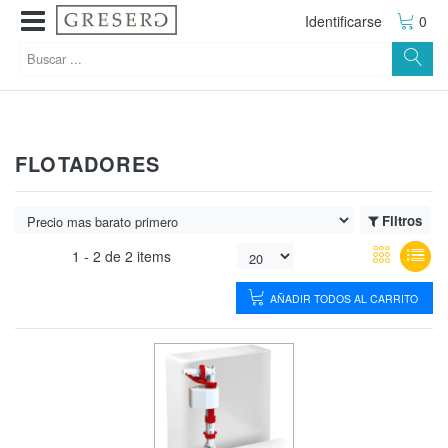
Identificarse
0
FLOTADORES
Filtros
1 -
2
de
2 items
AÑADIR TODOS AL CARRITO