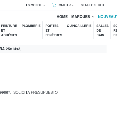
ESPAGNOL
PANIER:
0
S'ENREGISTRER
HOME
MARQUES
NOUVEAU
PEINTURE
PLOMBERIE
PORTES
QUINCAILLERIE
SALLES
S
ET
ET
DE
R
ADHÉSIFS
FENÊTRES
BAIN
E
A 25x14x3,
99667
,
SOLICITA PRESUPUESTO