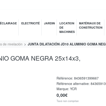
ÉCLAIRAGE
ELECTRICITÉ
JARDIN
LOCATION
MATÉRIAUX DE
DE
CONSTRUCTION
MACHINES
s de nivelación
JUNTA DILATACIÓN JD10 ALUMINIO GOMA NEGR
NIO GOMA NEGRA 25x14x3,
Référence:
8436591399667
Référence alternative:
84365913
Marque: YCR
0,00€
Taxe non comprise