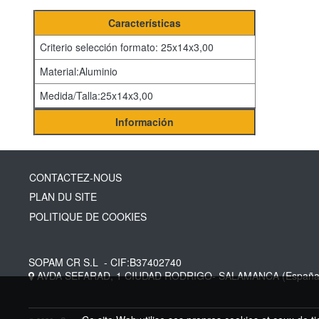
Características
Criterio selección formato: 25x14x3,00
Material:Aluminio
Medida/Talla:25x14x3,00
Información
CONTACTEZ-NOUS
PLAN DU SITE
POLITIQUE DE COOKIES
SOPAM CR S.L
- CIF:B37402740
AVDA SEFARAD, 1
CIUDAD RODRIGO-
SALAMANCA
(España