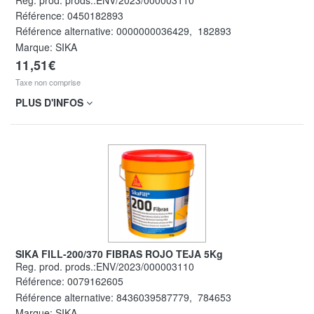
Reg. prod. prods.:ENV/2023/000003110
Référence:
0450182893
Référence alternative:
0000000036429
,
182893
Marque: SIKA
11,51€
Taxe non comprise
PLUS D'INFOS
SIKA FILL-200/370 FIBRAS ROJO TEJA 5Kg
Reg. prod. prods.:ENV/2023/000003110
Référence:
0079162605
Référence alternative:
8436039587779
,
784653
Marque: SIKA