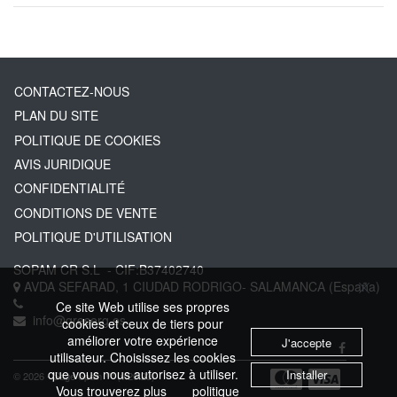
CONTACTEZ-NOUS
PLAN DU SITE
POLITIQUE DE COOKIES
AVIS JURIDIQUE
CONFIDENTIALITÉ
CONDITIONS DE VENTE
POLITIQUE D'UTILISATION
SOPAM CR S.L
- CIF:B37402740
AVDA SEFARAD, 1
CIUDAD RODRIGO-
SALAMANCA
(España)
Ce site Web utilise ses propres
info@greserg.es
cookies et ceux de tiers pour
améliorer votre expérience
J'accepte
utilisateur. Choisissez les cookies
que vous nous autorisez à utiliser.
Installer
© 2026 - Sage Spain ™ (v.20.23)
Vous trouverez plus
politique