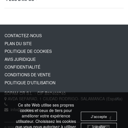
CONTACTEZ-NOUS
PLAN DU SITE
POLITIQUE DE COOKIES
AVIS JURIDIQUE
CONFIDENTIALITÉ
CONDITIONS DE VENTE
POLITIQUE D'UTILISATION
SOPAM CR S.L
- CIF:B37402740
AVDA SEFARAD, 1
CIUDAD RODRIGO-
SALAMANCA
(España)
Ce site Web utilise ses propres
info@greserg.es
cookies et ceux de tiers pour
améliorer votre expérience
J'accepte
utilisateur. Choisissez les cookies
que vous nous autorisez à utiliser.
Installer
© 2026 - Sage Spain ™ (v.20.23)