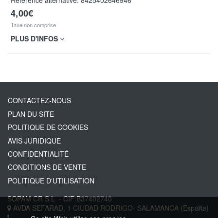
Référence alternative:
8425402646946
4,00€
Taxe non comprise
PLUS D'INFOS
CONTACTEZ-NOUS
PLAN DU SITE
POLITIQUE DE COOKIES
AVIS JURIDIQUE
CONFIDENTIALITÉ
CONDITIONS DE VENTE
POLITIQUE D'UTILISATION
SOPAM CR S.L
- CIF:B37402740
AVDA SEFARAD, 1
CIUDAD RODRIGO-
SALAMANCA
(España)