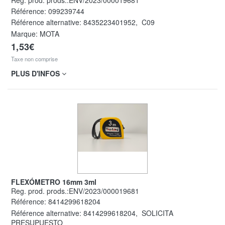
Reg. prod. prods.:ENV/2023/000019681
Référence:
099239744
Référence alternative:
8435223401952
,
C09
Marque: MOTA
1,53€
Taxe non comprise
PLUS D'INFOS
FLEXÓMETRO 16mm 3ml
Reg. prod. prods.:ENV/2023/000019681
Référence:
8414299618204
Référence alternative:
8414299618204
,
SOLICITA
PRESUPUESTO