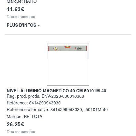
Marque: RATIO
11,63€
Taxe non comprise
PLUS D'INFOS
NIVEL ALUMINIO MAGNETICO 40 CM 50101M-40
Reg. prod. prods.:ENV/2023/000010368
Référence:
8414299943030
Référence alternative:
8414299943030
,
50101M-40
Marque: BELLOTA
26,25€
Taxe non comprise