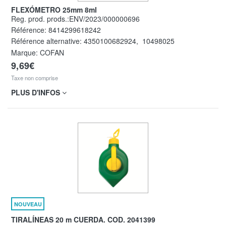
FLEXÓMETRO 25mm 8ml
Reg. prod. prods.:ENV/2023/000000696
Référence:
8414299618242
Référence alternative:
4350100682924
,
10498025
Marque: COFAN
9,69€
Taxe non comprise
PLUS D'INFOS
NOUVEAU
TIRALÍNEAS 20 m CUERDA. COD. 2041399