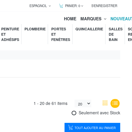
ESPAGNOL
PANIER:
0
S'ENREGISTRER
HOME
MARQUES
NOUVEAU
PEINTURE
PLOMBERIE
PORTES
QUINCAILLERIE
SALLES
S
ET
ET
DE
R
ADHÉSIFS
FENÊTRES
BAIN
E
1 -
20
de
61 items
Seulement avec Stock
TOUT AJOUTER AU PANIER