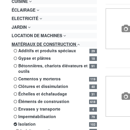
CUISINE
ÉCLAIRAGE
ELECTRICITÉ
JARDIN
LOCATION DE MACHINES
MATÉRIAUX DE CONSTRUCTION
additifs et produits spéciaux
29
gypse et plâtres
18
bétonnières, chariots élévateurs et
91
outils
cementos y morteros
119
clôtures et dissimulation
40
échelles et échafaudage
31
éléments de construstion
618
envases y transporte
4
imperméabilisation
79
isolation
102