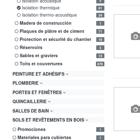
isolation acoustique
7
isolation thermique
61
isolation thermo-acoustique
34
madera de construcción
1
plaques de plâtre et de ciment
71
protection et sécurité du chantier
19
réservoirs
3
sables et graviers
13
toits et couvertures
379
PEINTURE ET ADHÉSIFS
PLOMBERIE
PORTES ET FENÊTRES
QUINCAILLERIE
SALLES DE BAIN
SOLS ET REVÊTEMENTS EN BOIS
promociones
1
materiales para cubiertas
1