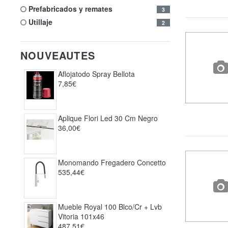
prefabricados y remates
3
utillaje
2
NOUVEAUTES
Aflojatodo Spray Bellota
7,85€
Aplique Flori Led 30 Cm Negro
36,00€
Monomando Fregadero Concetto
535,44€
Mueble Royal 100 Blco/cr + Lvb
Vitoria 101x46
487,51€