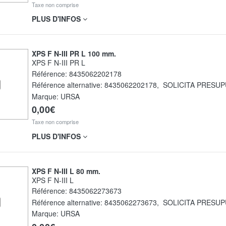
Taxe non comprise
PLUS D'INFOS
XPS F N-III PR L 100 mm.
XPS F N-III PR L
Référence:
8435062202178
Référence alternative:
8435062202178
,
SOLICITA PRESU
Marque: URSA
0,00€
Taxe non comprise
PLUS D'INFOS
XPS F N-III L 80 mm.
XPS F N-III L
Référence:
8435062273673
Référence alternative:
8435062273673
,
SOLICITA PRESU
Marque: URSA