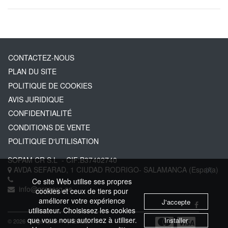
CONTACTEZ-NOUS
PLAN DU SITE
POLITIQUE DE COOKIES
AVIS JURIDIQUE
CONFIDENTIALITÉ
CONDITIONS DE VENTE
POLITIQUE D'UTILISATION
SOPAM CR S.L
- CIF:B37402740
AVDA SEFARAD, 1
CIUDAD RODRIGO-
SALAMANCA
(España)
Ce site Web utilise ses propres
info@greserg.es
cookies et ceux de tiers pour
améliorer votre expérience
J'accepte
utilisateur. Choisissez les cookies
que vous nous autorisez à utiliser.
Installer
© 2026 - Sage Spain ™ (v.20.23)